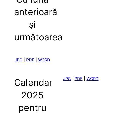
anterioară
și
următoarea
JP
G
|
PDF
|
WORD
JP
G
|
PDF
|
WORD
Calendar
2025
pentru