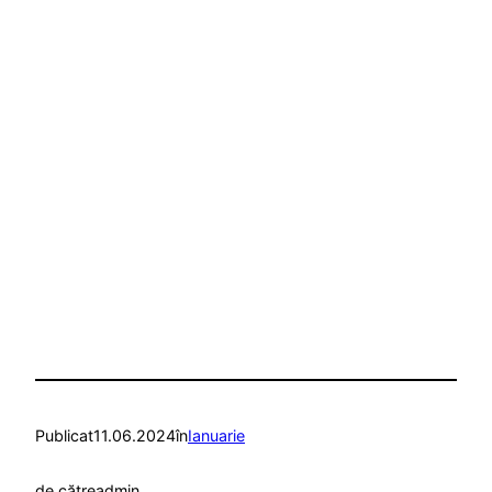
Publicat
11.06.2024
în
Ianuarie
de către
admin