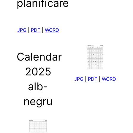
planificare
JPG
|
PDF
|
WORD
Calendar
2025
JPG
|
PDF
|
WORD
alb-
negru