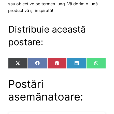
sau obiective pe termen lung. Vă dorim o lună
productivă și inspirată!
Distribuie această
postare:
Share
Share
Share
Share
Share
X
Facebook
Pinterest
LinkedIn
WhatsA
on
on
on
on
on
(Twitter)
Postări
asemănatoare: