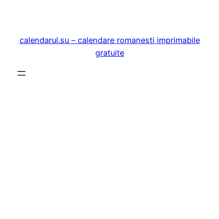
Sari
la
conținut
calendarul.su – calendare romanesti imprimabile
gratuite