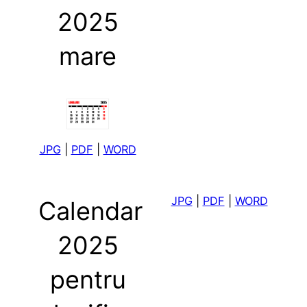
2025
mare
JPG
|
PDF
|
WORD
JPG
|
PDF
|
WORD
Calendar
2025
pentru