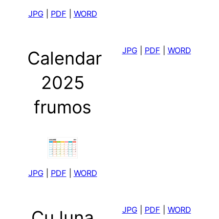
JPG
|
PDF
|
WORD
JPG
|
PDF
|
WORD
Calendar
2025
frumos
JPG
|
PDF
|
WORD
JP
G
|
PDF
|
WORD
Cu luna