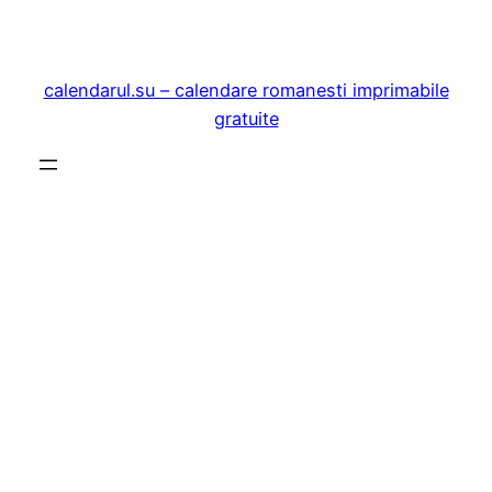
Sari
la
conținut
calendarul.su – calendare romanesti imprimabile
gratuite