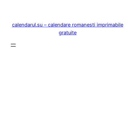
Sari
la
conținut
calendarul.su – calendare romanesti imprimabile
gratuite