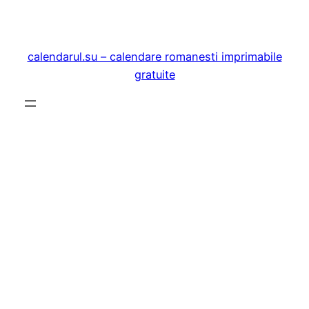
Sari
la
conținut
calendarul.su – calendare romanesti imprimabile
gratuite