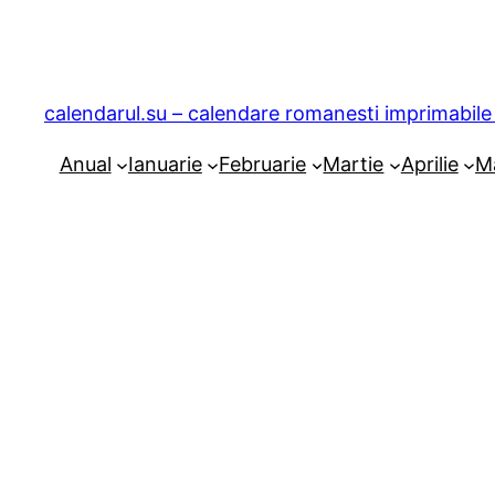
Sari
la
conținut
calendarul.su – calendare romanesti imprimabile 
Anual
Ianuarie
Februarie
Martie
Aprilie
M