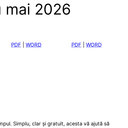
u mai 2026
PDF
|
WORD
PDF
|
WORD
ul. Simplu, clar și gratuit, acesta vă ajută să