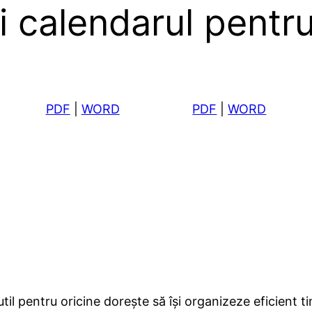
i calendarul pentr
PDF
|
WORD
PDF
|
WORD
 pentru oricine dorește să își organizeze eficient timp