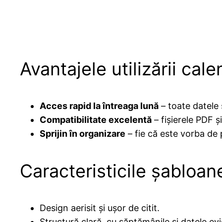
Avantajele utilizării ca
Acces rapid la întreaga lună
– toate datele
Compatibilitate excelentă
– fișierele PDF și
Sprijin în organizare
– fie că este vorba de p
Caracteristicile șabloan
Design aerisit și ușor de citit.
Structură clară, cu săptămânile și datele evi