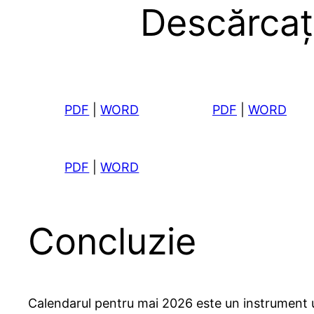
Descărcaț
PDF
|
WORD
PDF
|
WORD
PDF
|
WORD
Concluzie
Calendarul pentru mai 2026 este un instrument util