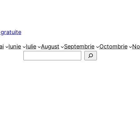
gratuite
ai
Iunie
Iulie
August
Septembrie
Octombrie
No
Caută