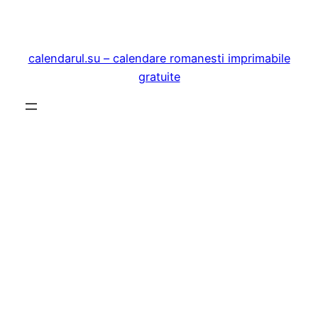
Sari
la
conținut
calendarul.su – calendare romanesti imprimabile
gratuite