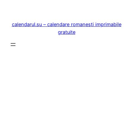
Sari
la
conținut
calendarul.su – calendare romanesti imprimabile
gratuite