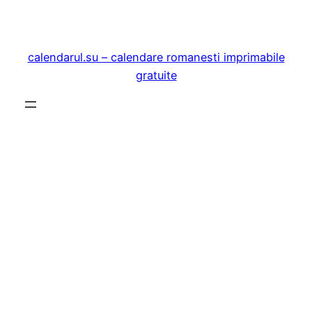
Sari
la
conținut
calendarul.su – calendare romanesti imprimabile
gratuite