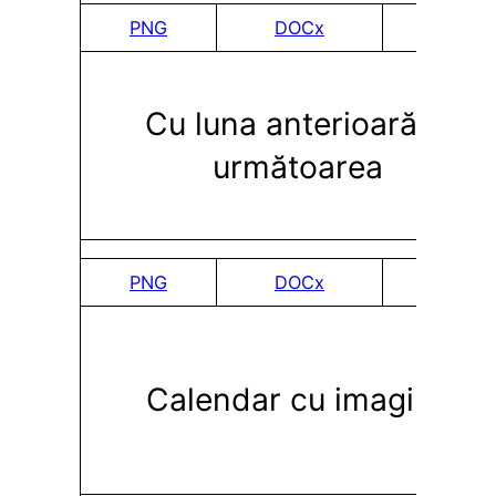
PNG
DOCx
PDF
Cu luna anterioară și
următoarea
PNG
DOCx
PDF
Calendar cu imagine