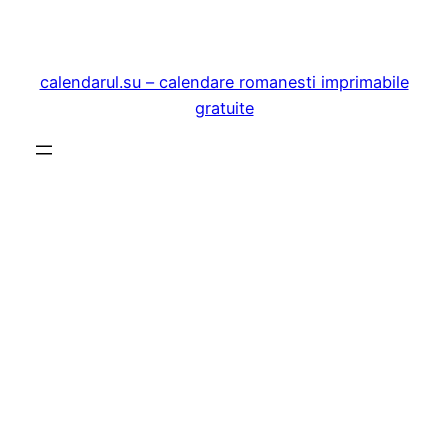
Sari
la
conținut
calendarul.su – calendare romanesti imprimabile
gratuite