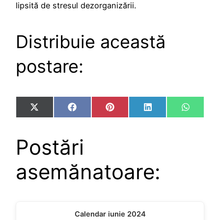
lipsită de stresul dezorganizării.
Distribuie această
postare:
Share
Share
Share
Share
Share
X
Facebook
Pinterest
LinkedIn
WhatsA
on
on
on
on
on
(Twitter)
Postări
asemănatoare:
Calendar iunie 2024