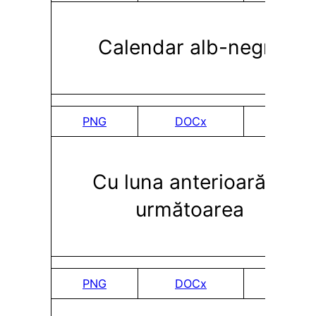
Calendar alb-negru
PNG
DOCx
PDF
Cu luna anterioară și
următoarea
PNG
DOCx
PDF