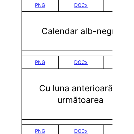
PNG
DOCx
PDF
Calendar alb-negru
PNG
DOCx
PDF
Cu luna anterioară și
următoarea
PNG
DOCx
PDF