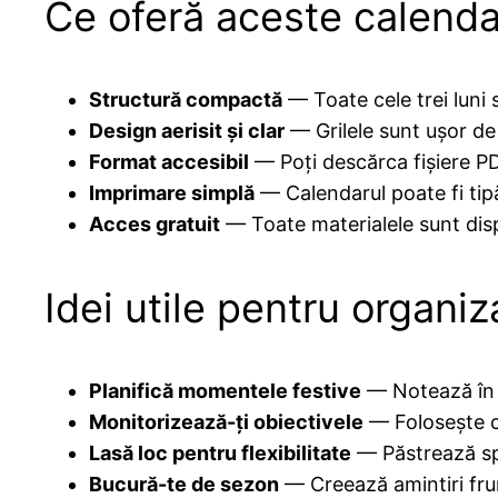
Ce oferă aceste calenda
Structură compactă
— Toate cele trei luni s
Design aerisit și clar
— Grilele sunt ușor de c
Format accesibil
— Poți descărca fișiere PD
Imprimare simplă
— Calendarul poate fi tipă
Acces gratuit
— Toate materialele sunt dispo
Idei utile pentru organiz
Planifică momentele festive
— Notează în ca
Monitorizează-ți obiectivele
— Folosește ca
Lasă loc pentru flexibilitate
— Păstrează spa
Bucură-te de sezon
— Creează amintiri frum