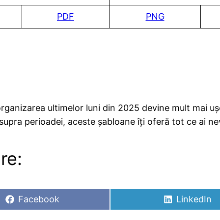
PDF
PNG
rganizarea ultimelor luni din 2025 devine mult mai ușo
 asupra perioadei, aceste șabloane îți oferă tot ce ai n
re:
Share
Share
Facebook
LinkedIn
on
on