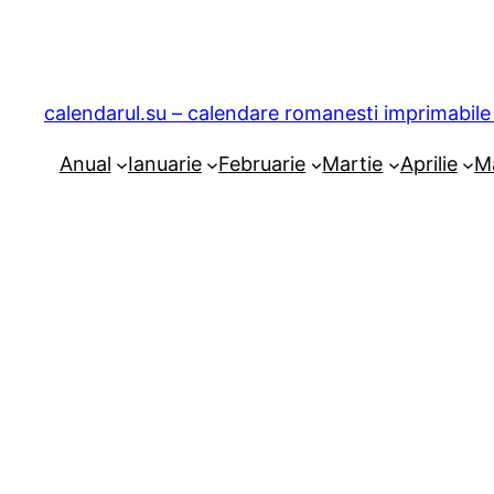
Sari
la
conținut
calendarul.su – calendare romanesti imprimabile 
Anual
Ianuarie
Februarie
Martie
Aprilie
M