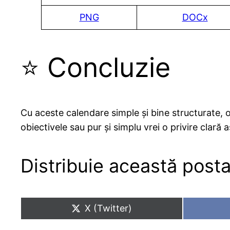
PNG
DOCx
⭐ Concluzie
Cu aceste calendare simple și bine structurate, o
obiectivele sau pur și simplu vrei o privire clară
Distribuie această posta
Share
X (Twitter)
on