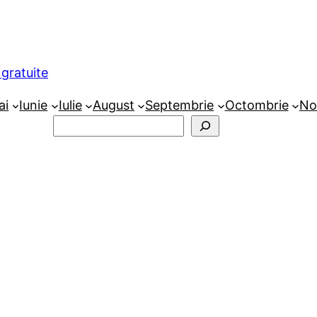
gratuite
ai
Iunie
Iulie
August
Septembrie
Octombrie
No
Caută