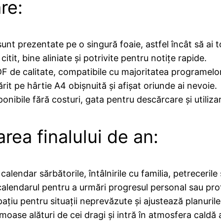
re:
unt prezentate pe o singură foaie, astfel încât să ai t
itit, bine aliniate și potrivite pentru notițe rapide.
F de calitate, compatibile cu majoritatea programelor 
rit pe hârtie A4 obișnuită și afișat oriunde ai nevoie.
nibile fără costuri, gata pentru descărcare și utiliza
area finalului de an:
lendar sărbătorile, întâlnirile cu familia, petrecerile
lendarul pentru a urmări progresul personal sau pro
țiu pentru situații neprevăzute și ajustează planurile
oase alături de cei dragi și intră în atmosfera caldă a