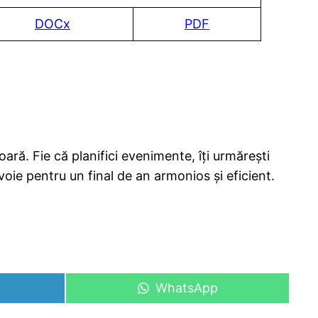
DOCx
PDF
ară. Fie că planifici evenimente, îți urmărești
evoie pentru un final de an armonios și eficient.
Share
WhatsApp
on