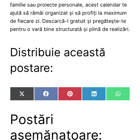
familie sau proiecte personale, acest calendar te
ajută să rămâi organizat și să profiți la maximum
de fiecare zi. Descarcă-l gratuit și pregătește-te
pentru o vară bine structurată și plină de realizări.
Distribuie această
postare:
Share
Share
Share
Share
Share
X
Facebook
Pinterest
LinkedIn
WhatsA
on
on
on
on
on
(Twitter)
Postări
asemănatoare: