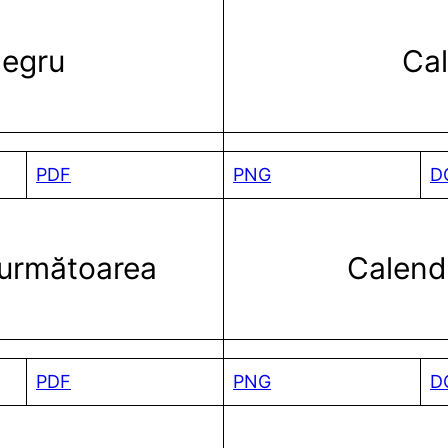
negru
Ca
PDF
PNG
D
 următoarea
Calend
PDF
PNG
D