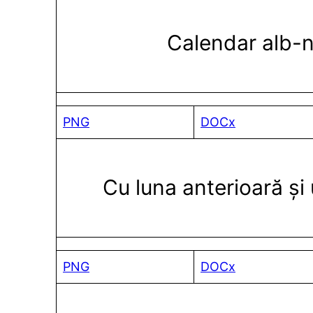
Calendar alb-
PNG
DOCx
Cu luna anterioară și
PNG
DOCx