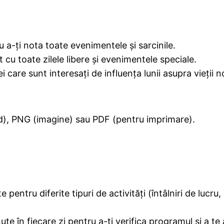
a-ți nota toate evenimentele și sarcinile.
t cu toate zilele libere și evenimentele speciale.
 care sunt interesați de influența lunii asupra vieții n
rd), PNG (imagine) sau PDF (pentru imprimare).
te pentru diferite tipuri de activități (întâlniri de luc
e în fiecare zi pentru a-ți verifica programul și a te a