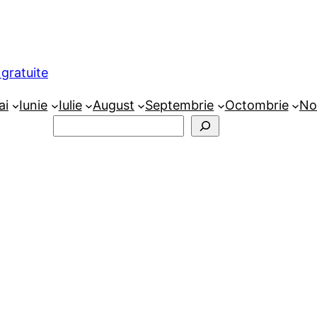
gratuite
ai
Iunie
Iulie
August
Septembrie
Octombrie
No
Caută