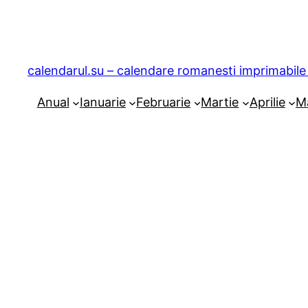
Sari
la
conținut
calendarul.su – calendare romanesti imprimabile 
Anual
Ianuarie
Februarie
Martie
Aprilie
M