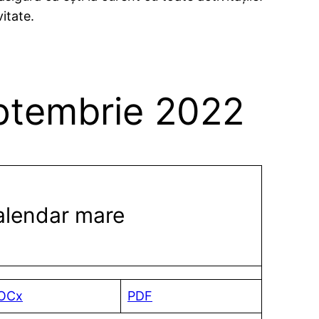
itate.
eptembrie 2022
alendar mare
OCx
PDF