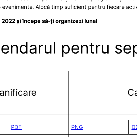
evenimente. Alocă timp suficient pentru fiecare activ
022 și începe să-ți organizezi luna!
lendarul pentru s
anificare
C
PDF
PNG
D