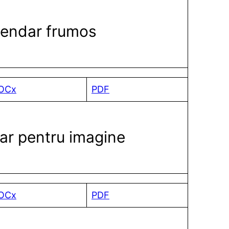
lendar frumos
OCx
PDF
ar pentru imagine
OCx
PDF