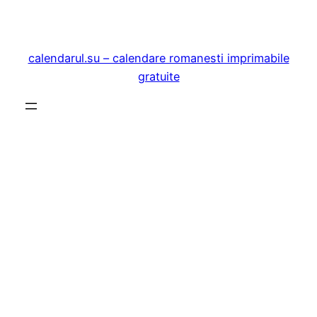
Sari
la
conținut
calendarul.su – calendare romanesti imprimabile
gratuite