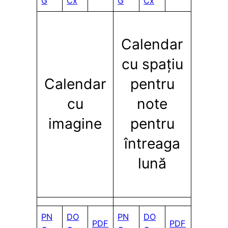
G
Cx
G
Cx
Calendar
cu spațiu
Calendar
pentru
cu
note
imagine
pentru
întreaga
lună
PN
DO
PN
DO
PDF
PDF