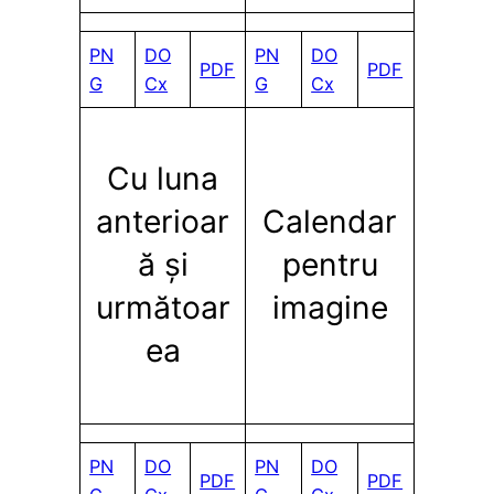
PN
DO
PN
DO
PDF
PDF
G
Cx
G
Cx
Cu luna
anterioar
Calendar
ă și
pentru
următoar
imagine
ea
PN
DO
PN
DO
PDF
PDF