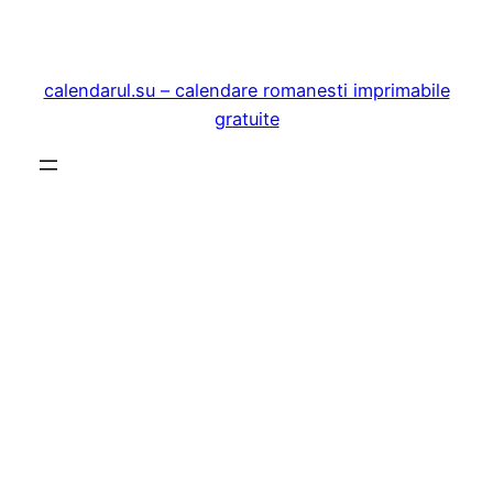
Sari
la
conținut
calendarul.su – calendare romanesti imprimabile
gratuite