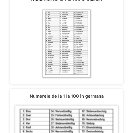
Numerele de la 1 la 100 în germană