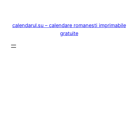
Sari
la
conținut
calendarul.su – calendare romanesti imprimabile
gratuite