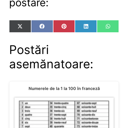
postare:
Share
Share
Share
Share
Share
X
Facebook
Pinterest
LinkedIn
WhatsA
on
on
on
on
on
(Twitter)
Postări
asemănatoare:
Numerele de la 1 la 100 în franceză