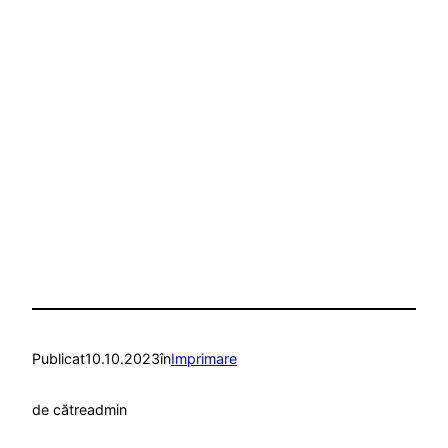
Publicat
10.10.2023
în
Imprimare
de către
admin