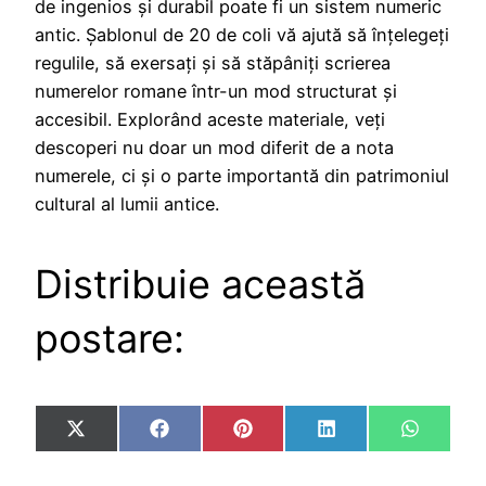
de ingenios și durabil poate fi un sistem numeric
antic. Șablonul de 20 de coli vă ajută să înțelegeți
regulile, să exersați și să stăpâniți scrierea
numerelor romane într-un mod structurat și
accesibil. Explorând aceste materiale, veți
descoperi nu doar un mod diferit de a nota
numerele, ci și o parte importantă din patrimoniul
cultural al lumii antice.
Distribuie această
postare:
Share
Share
Share
Share
Share
X
Facebook
Pinterest
LinkedIn
WhatsA
on
on
on
on
on
(Twitter)