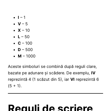
I
– 1
V
– 5
X
– 10
L
– 50
C
– 100
D
– 500
M
– 1000
Aceste simboluri se combină după reguli clare,
bazate pe adunare și scădere. De exemplu,
IV
reprezintă 4 (1 scăzut din 5), iar
VI
reprezintă 6
(5 + 1).
Reguli de scriere