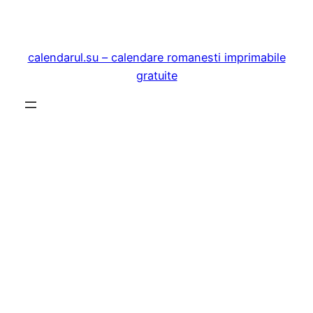
Sari
la
conținut
calendarul.su – calendare romanesti imprimabile
gratuite