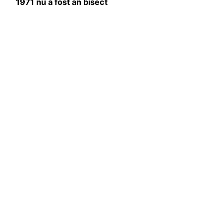
1971 nu a fost an bisect