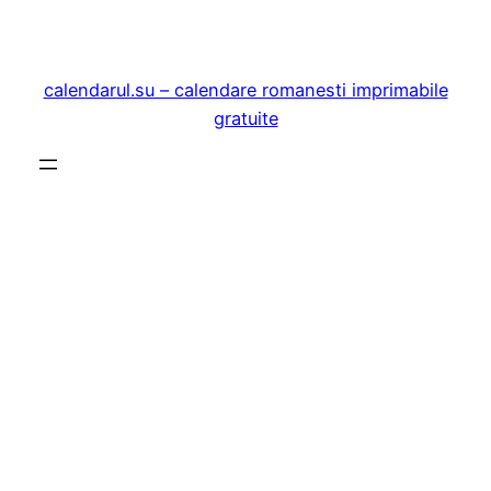
Sari
la
conținut
calendarul.su – calendare romanesti imprimabile
gratuite